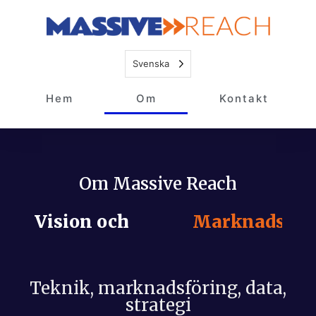
Svenska
Hem
Om
Kontakt
Om Massive Reach
Vision och
M
a
r
k
n
a
d
s
f
ö
r
Teknik, marknadsföring, data,
strategi