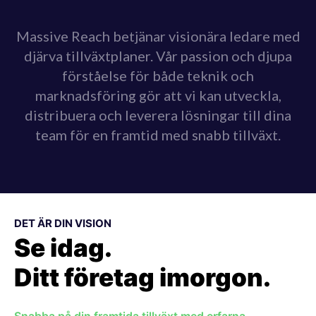
Massive Reach betjänar visionära ledare med
djärva tillväxtplaner. Vår passion och djupa
förståelse för både teknik och
marknadsföring gör att vi kan utveckla,
distribuera och leverera lösningar till dina
team för en framtid med snabb tillväxt.
DET ÄR DIN VISION
Se idag.
Ditt företag imorgon.